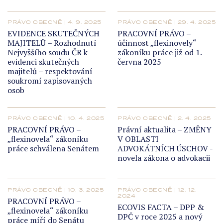
PRÁVO OBECNĚ | 4. 9. 2025
PRÁVO OBECNĚ | 29. 4. 2025
EVIDENCE SKUTEČNÝCH
PRACOVNÍ PRÁVO –
MAJITELŮ – Rozhodnutí
účinnost „flexinovely“
Nejvyššího soudu ČR k
zákoníku práce již od 1.
evidenci skutečných
června 2025
majitelů – respektování
soukromí zapisovaných
osob
PRÁVO OBECNĚ | 10. 4. 2025
PRÁVO OBECNĚ | 2. 4. 2025
PRACOVNÍ PRÁVO –
Právní aktualita – ZMĚNY
„flexinovela“ zákoníku
V OBLASTI
práce schválena Senátem
ADVOKÁTNÍCH ÚSCHOV -
novela zákona o advokacii
PRÁVO OBECNĚ | 10. 3. 2025
PRÁVO OBECNĚ | 12. 12.
2024
PRACOVNÍ PRÁVO –
ECOVIS FACTA – DPP &
„flexinovela“ zákoníku
DPČ v roce 2025 a nový
práce míří do Senátu