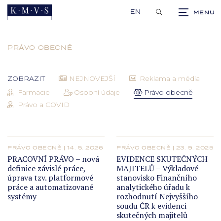
EN
PRÁVO OBECNĚ
NEJNOVEJŠÍ
Reklama a média
ZOBRAZIT
Farmacie
Osobní údaje
Právo obecně
Právo a COVID
PRÁVO OBECNĚ | 14. 5. 2026
PRÁVO OBECNĚ | 23. 9. 2025
PRACOVNÍ PRÁVO – nová
EVIDENCE SKUTEČNÝCH
definice závislé práce,
MAJITELŮ – Výkladové
úprava tzv. platformové
stanovisko Finančního
práce a automatizované
analytického úřadu k
systémy
rozhodnutí Nejvyššího
soudu ČR k evidenci
skutečných majitelů