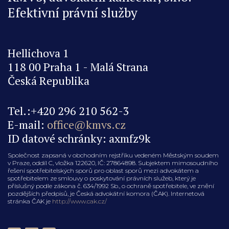
Efektivní právní služby
Hellichova 1
118 00 Praha 1 - Malá Strana
Česká Republika
Tel.:+420 296 210 562-3
E-mail:
office@kmvs.cz
ID datové schránky: axmfz9k
Společnost zapsaná v obchodním rejstříku vedeném Městským soudem
v Praze, oddíl C, vložka 122620, IČ: 27864898. Subjektem mimosoudního
řešení spotřebitelských sporů pro oblast sporů mezi advokátem a
spotřebitelem ze smlouvy o poskytování právních služeb, který je
příslušný podle zákona č. 634/1992 Sb., o ochraně spotřebitele, ve znění
pozdějších předpisů, je Česká advokátní komora (ČAK). Internetová
stránka ČAK je
http://www.cak.cz/