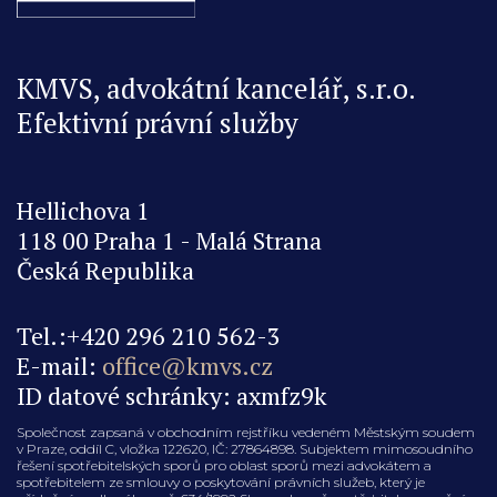
KMVS, advokátní kancelář, s.r.o.
Efektivní právní služby
Hellichova 1
118 00 Praha 1 - Malá Strana
Česká Republika
Tel.:+420 296 210 562-3
E-mail:
office@kmvs.cz
ID datové schránky: axmfz9k
Společnost zapsaná v obchodním rejstříku vedeném Městským soudem
v Praze, oddíl C, vložka 122620, IČ: 27864898. Subjektem mimosoudního
řešení spotřebitelských sporů pro oblast sporů mezi advokátem a
spotřebitelem ze smlouvy o poskytování právních služeb, který je