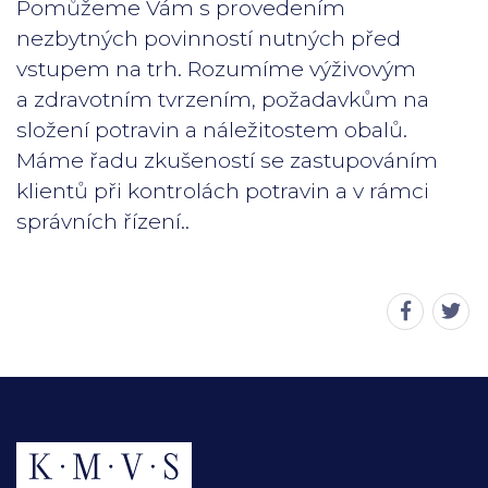
Pomůžeme Vám s provedením
nezbytných povinností nutných před
vstupem na trh. Rozumíme výživovým
a zdravotním tvrzením, požadavkům na
složení potravin a náležitostem obalů.
Máme řadu zkušeností se zastupováním
klientů při kontrolách potravin a v rámci
správních řízení..
Sdílet
Sdíl
stránku
strá
na
na
Faceboo
Twit