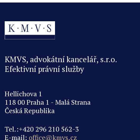
na
na
Faceboo
Twit
KMVS, advokátní kancelář, s.r.o.
Efektivní právní služby
Hellichova 1
118 00 Praha 1 - Malá Strana
Česká Republika
Tel.:+420 296 210 562-3
E-mail:
office@kmvs.cz