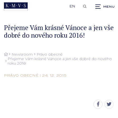
EN
Přejeme Vám krásné Vánoce a jen vše
dobré do nového roku 2016!
Newsroom
Právo obecně
Přejeme Vám krásné Vánoce a jen vše dobré do nového
roku 2016!
PRÁVO OBECNĚ | 24. 12. 2015
Sdílet
Sdíl
stránku
strá