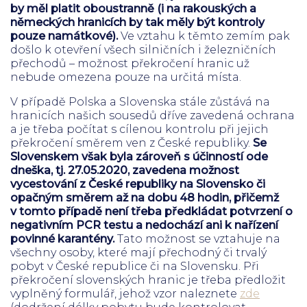
by měl platit oboustranně (i na rakouských a
německých hranicích by tak měly být kontroly
pouze namátkové).
Ve vztahu k těmto zemím pak
došlo k otevření všech silničních i železničních
přechodů – možnost překročení hranic už
nebude omezena pouze na určitá místa.
V případě Polska a Slovenska stále zůstává na
hranicích našich sousedů dříve zavedená ochrana
a je třeba počítat s cílenou kontrolu při jejich
překročení směrem ven z České republiky.
Se
Slovenskem však byla zároveň s účinností ode
dneška, tj. 27.05.2020, zavedena možnost
vycestování z České republiky na Slovensko či
opačným směrem až na dobu 48 hodin, přičemž
v tomto případě není třeba předkládat potvrzení o
negativním PCR testu a nedochází ani k nařízení
povinné karantény.
Tato možnost se vztahuje na
všechny osoby, které mají přechodný či trvalý
pobyt v České republice či na Slovensku. Při
překročení slovenských hranic je třeba předložit
vyplněný formulář, jehož vzor naleznete
zde