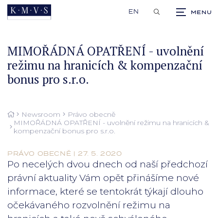
EN
MIMOŘÁDNÁ OPATŘENÍ - uvolnění
režimu na hranicích & kompenzační
bonus pro s.r.o.
Newsroom
Právo obecně
MIMOŘÁDNÁ OPATŘENÍ - uvolnění režimu na hranicích &
kompenzační bonus pro s.r.o.
PRÁVO OBECNĚ | 27. 5. 2020
Po necelých dvou dnech od naší předchozí
právní aktuality Vám opět přinášíme nové
informace, které se tentokrát týkají dlouho
očekávaného rozvolnění režimu na