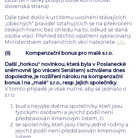
(dodržení délky pobytu bude kontrolovat
slovenská strana).
Dále také došlo k určitému uvolnění stávajících
„obecných“ pravidel vztahujících se na překročení
českých hranic bez ohledu na to, odkud se daná
osoba vrací. Přehled těchto opatření vypracovaný
Ministerstvem zahraničních věcí naleznete
zde
.
(ii)
Kompenzační bonus pro malé s.r.o.
Další „horkou“ novinkou, která byla v Poslanecké
sněmovně (po vrácení Senátem) schválena dnes
dopoledne, je rozšíření nároku na kompenzační
bonus i na „malé“ s.r.o., resp. jejich společníky.
V tomto případě je však nutné, aby se jednalo o
s.r.o.:
buď s nejvýše dvěma společníky, kteří jsou
fyzickými osobami a jejichž podíl není
představován kmenovým listem; či
se společníky, kteří jsou členy jedné rodiny a
jejichž podíl není představován kmenovým
listem.