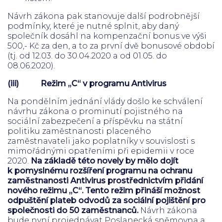
Návrh zákona pak stanovuje další podrobnější
podmínky, které je nutné splnit, aby daný
společník dosáhl na kompenzační bonus ve výši
500,- Kč za den, a to za první dvě bonusové období
(tj. od 12.03. do 30.04.2020 a od 01.05. do
08.06.2020).
(iii)
Režim „C“ v programu Antivirus
Na pondělním jednání vlády došlo ke schválení
návrhu zákona o prominutí pojistného na
sociální zabezpečení a příspěvku na státní
politiku zaměstnanosti placeného
zaměstnavateli jako poplatníky v souvislosti s
mimořádnými opatřeními při epidemii v roce
2020.
Na základě této novely by mělo dojít
k pomyslnému rozšíření programu na ochranu
zaměstnanosti Antivirus prostřednictvím přidání
nového režimu „C“. Tento režim přináší možnost
odpuštění plateb odvodů za sociální pojištění pro
společnosti do 50 zaměstnanců.
Návrh zákona
bude nyní projednávat Poslanecká sněmovna a