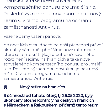
hranicích a také nově schváleného
kompenzačního bonusu pro „malé“ s.r.o.
Poslední významnou novinkou je pak nový
režim C v rámci programu na ochranu
zaměstnanosti Antivirus.
Vážené dámy, vážení pánové,
po necelých dvou dnech od naší předchozí právní
aktuality Vám opět přinášíme nové informace,
které se tentokrát týkají dlouho očekávaného
rozvolnění režimu na hranicích a také nově
schváleného kompenzačního bonusu pro „malé“
s.r.o. Poslední významnou novinkou je pak nový
režim C v rámci programu na ochranu
zaměstnanosti Antivirus.
(i)
Nový režim na hranicích
S účinností od tohoto úterý, tj. 26.05.2020, byly
ukončeny plošné kontroly na českých hranicích
s Německem a Rakouskem, přičemž tento režim