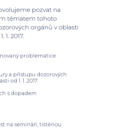
ovolujeme pozvat na
ním tématem tohoto
ozorových orgánů v oblasti
 1. 2017.
ěnovaný
problematice
ury a přístupu
dozorových
lasti
od 1. 1. 2017.
rách s dopadem
st na semináři, tištěnou