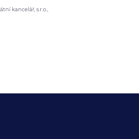
ní kancelář, s.r.o.,