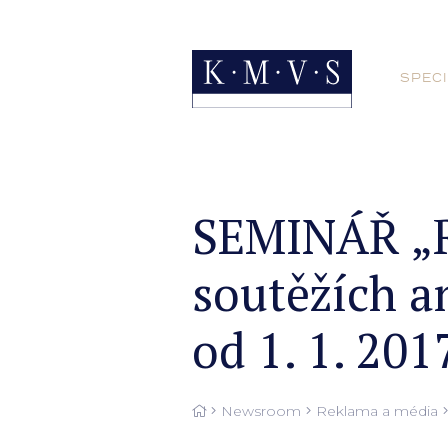
SPECI
SEMINÁŘ „Re
soutěžích a
od 1. 1. 201
Newsroom
Reklama a média