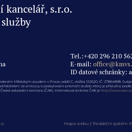
kancelář, s.r.o.
 služby
Tel.:+420 296 210 56
na
E-mail:
office@kmvs.
ID datové schránky: 
edeném Městským soudem v Praze, oddíl C, vložka 122620, IČ: 27864898. Sub
řebitelem ze smlouvy o poskytování právních služeb, který je příslušný podle 
je Česká advokátní komora (ČAK). Internetová stránka ČAK je
http://www.cak.cz
.o.
Mapa webu
|
Redakční systém
W