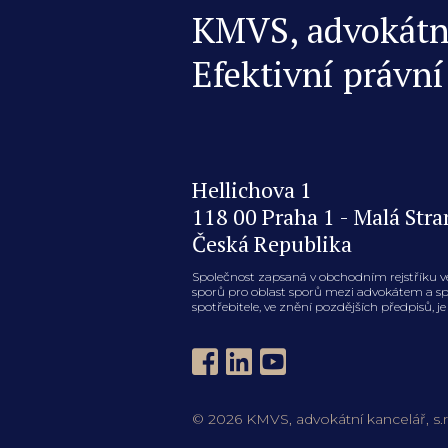
KMVS, advokátní 
Efektivní právní
Hellichova 1
118 00 Praha 1 - Malá Stra
Česká Republika
Společnost zapsaná v obchodním rejstříku v
sporů pro oblast sporů mezi advokátem a spot
spotřebitele, ve znění pozdějších předpisů, 
© 2026 KMVS, advokátní kancelář, s.r