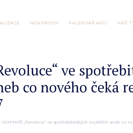
ALIZACE
NEWSROOM
KALENDÁŘ AKCÍ
NÁŠ T
voluce“ ve spotřebi
neb co nového čeká r
7
SEMINÁŘ „Revoluce“ ve spotřebitelských soutěžích aneb co nové