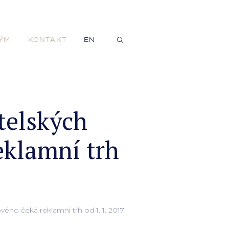
ÝM
KONTAKT
EN
telských
eklamní trh
ho čeká reklamní trh od 1. 1. 2017