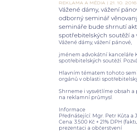
REKLAMA A MÉDIA | 21. 10. 2016
Vážené dámy, vážení páno
odborný seminář věnovaný
semináře bude shrnutí aktu
spotřebitelských soutěží a v
Vážené dámy, vážení pánové,
jménem advokátní kanceláře K
spotřebitelských soutěží. Poz
Hlavním tématem tohoto semin
orgánů v oblasti spotřebitelský
Shrneme i vysvětlíme obsah a
na reklamní průmysl.
Informace
Přednášející: Mgr. Petr Kůta a 
Cena: 3.500 Kč + 21% DPH (fak
prezentaci a občerstvení