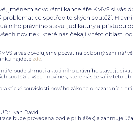
vé, jménem advokátní kanceláře KMVS si vás d
 problematice spotřebitelských soutěží. Hlav
álního právního stavu, judikatury a přístupu d
šech novinek, které nás čekají v této oblasti od 1.
MVS si vás dovolujeme pozvat na odborný seminář v
vánku najdete
zde
.
áře bude shrnutí aktuálního právního stavu, judikat
ch soutěží a všech novinek, které nás čekají v této ob
 praktické souvislosti nového zákona o hazardních h
JUDr. Ivan David
turace bude provedena podle přihlášek) a zahrnuje
úča