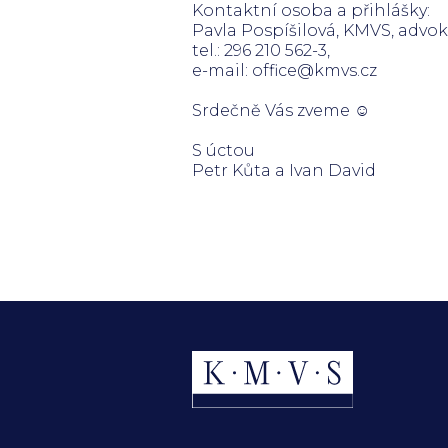
Kontaktní osoba
a přihlášky:
Pavla Pospíšilová, KMVS, advokát
tel.: 296 210 562-3,
e-mail: office@kmvs.cz
Srdečně Vás zveme ☺
S úctou
Petr Kůta a Ivan David