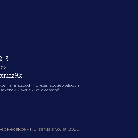
2-3
cz
axmfz9k
jektem mimosoudního řešení spotřebitelských
zákona č. 634/1992 Sb., o ochraně
/
ebRedakce
-
NETservis s.r.o.
© 2026