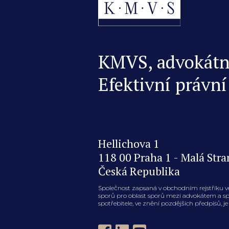
KMVS, advokátní 
Efektivní právní
Hellichova 1
118 00 Praha 1 - Malá Stra
Česká Republika
Společnost zapsaná v obchodním rejstříku v
sporů pro oblast sporů mezi advokátem a spot
spotřebitele, ve znění pozdějších předpisů, 