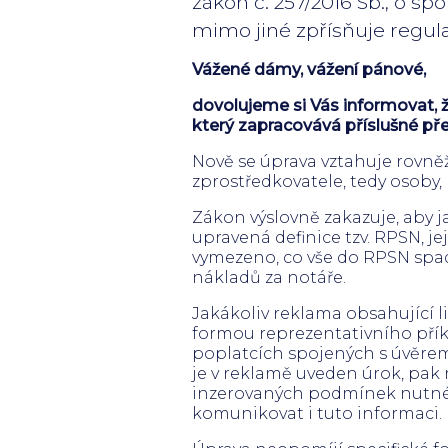
zákon č. 257/2016 Sb., o s
mimo jiné zpřísňuje regulac
Vážené dámy, vážení pánové,
dovolujeme si Vás informovat, že
který zapracovává příslušné pře
Nově se úprava vztahuje rovněž 
zprostředkovatele, tedy osoby,
Zákon výslovně zakazuje, aby 
upravená definice tzv. RPSN, 
vymezeno, co vše do RPSN spadá
nákladů za notáře.
Jakákoliv reklama obsahující 
formou reprezentativního příkl
poplatcích spojených s úvěrem;
je v reklamě uveden úrok, pak
inzerovaných podmínek nutné u
komunikovat i tuto informaci.