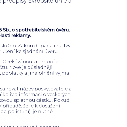
né předpisy Evropské unie a
6 Sb., o spotřebitelském úvěru,
lasti reklamy.
 služeb. Zákon dopadá i na tzv.
ručení ke sjednání úvěru.
ná. Očekávánou změnou je
tu. Nově je důsledněji
, poplatky a jiná plnění vyjma
bsahovat název poskytovatele a
ikoliv a informaci o veškerých
elkovou splatnou částku. Pokud
případě, že je k dosažení
d pojištění), je nutné