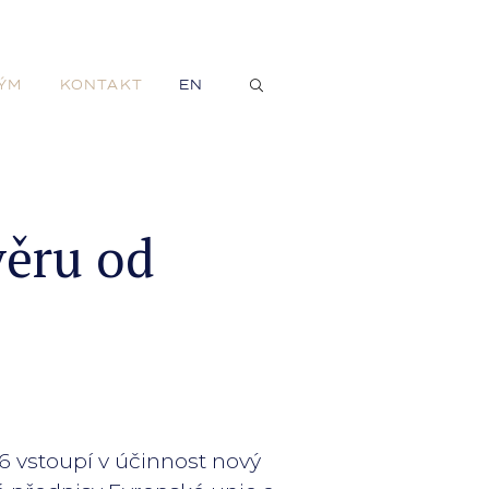
ÝM
KONTAKT
EN
věru od
16 vstoupí v účinnost nový