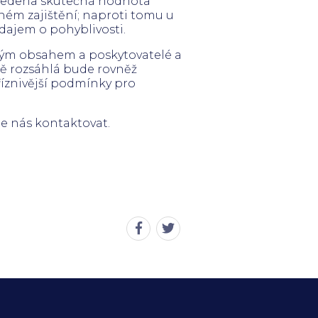
 uvedena skutečná hodnota
ném zajištění; naproti tomu u
údajem o pohyblivosti.
ným obsahem a poskytovatelé a
čně rozsáhlá bude rovněž
íznivější podmínky pro
te nás kontaktovat.
Sdílet
Sdílet
stránku
stránku
na
na
Facebook
Twitter