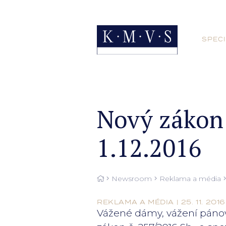
SPECI
Nový zákon 
1.12.2016
Newsroom
Reklama a média
REKLAMA A MÉDIA | 25. 11. 2016
Vážené dámy, vážení pánové