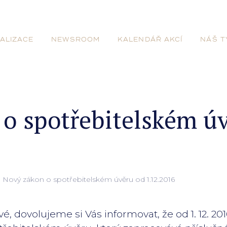
ALIZACE
NEWSROOM
KALENDÁŘ AKCÍ
NÁŠ T
o spotřebitelském ú
Nový zákon o spotřebitelském úvěru od 1.12.2016
, dovolujeme si Vás informovat, že od 1. 12. 20