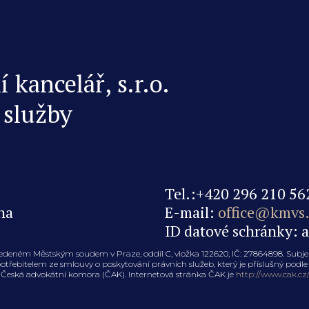
kancelář, s.r.o.
 služby
Tel.:+420 296 210 56
na
E-mail:
office@kmvs.
ID datové schránky: 
edeném Městským soudem v Praze, oddíl C, vložka 122620, IČ: 27864898. Sub
řebitelem ze smlouvy o poskytování právních služeb, který je příslušný podle 
je Česká advokátní komora (ČAK). Internetová stránka ČAK je
http://www.cak.cz