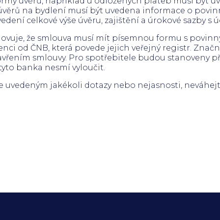
ormy úvěrů, například u odložených plateb musí být
u úvěrů na bydlení musí být uvedena informace o povin
edení celkové výše úvěru, zajištění a úrokové sazby s 
novuje, že smlouva musí mít písemnou formu s povin
enci od ČNB, která povede jejich veřejný registr. Zna
vřením smlouvy. Pro spotřebitele budou stanoveny př
yto banka nesmí vyloučit.
výše uvedeným jakékoli dotazy nebo nejasnosti, neváhej