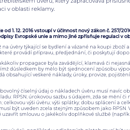
potřebitelském úvěru, který zapracovává přísluš
i v oblasti reklamy.
 od 1. 12. 2016 vstoupí v účinnost nový zákon č. 257/201
dpisy Evropské unie a mimo jiné zpřísňuje regulaci v ob
na úvěry týkající se bydlení a vázané na koupi zboží a
 které provádí přípravu, předjednání, či poskytují dopo
jakákoliv propagace byla zavádějící, klamavá či nejas
jejímž důsledkem by mělo být sjednocení způsobu výpoč
 obsahující veškeré náklady, úroky, provize, pojištění
libovolný číselný údaj o nákladech úvěru musí navíc o
adu: RPSN; úrokovou sazbu s údajem, zda se mění či n
 celkovou výši úvěru; výši splátky; dobu splácení a c
 musí být uveden zcela stejným způsobem jako RPSN. V 
zavřít smlouvu o jakékoliv doplňkové službě (napříkla