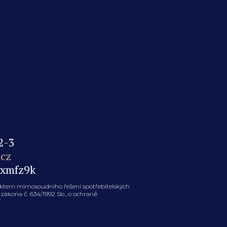
2-3
cz
axmfz9k
jektem mimosoudního řešení spotřebitelských
zákona č. 634/1992 Sb., o ochraně
/