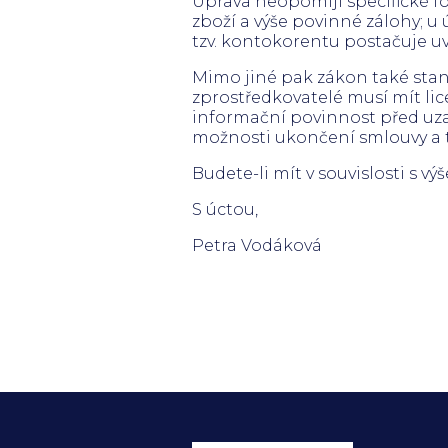
Úprava neopomíjí specifické f
zboží a výše povinné zálohy; 
tzv. kontokorentu postačuje uv
Mimo jiné pak zákon také sta
zprostředkovatelé musí mít lic
informační povinnost před uza
možnosti ukončení smlouvy a t
Budete-li mít v souvislosti s 
S úctou,
Petra Vodáková