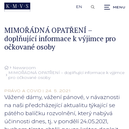
EN
MIMOŘÁDNÁ OPATŘENÍ –
doplňující informace k výjimce pro
očkované osoby
Newsroom
MIMOŘÁDNÁ OPATŘENÍ – doplňující informace k výjimce
pro očkované osoby
PRÁVO A COVID | 24. 5. 2021
Vážené dámy, vážení pánové, v návaznosti
na naši předcházející aktualitu týkající se
pátého balíčku rozvolnění, který nabývá
účinnosti dnes, tj. v pondělí 24.05.2021,