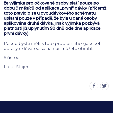
že výjimka pro očkované osoby platí pouze po
dobu 9 měsíců od aplikace „první“ dávky (přičemž
toto pravidlo se u dvoudávkového schématu
uplatní pouze v případě, že byla u dané osoby
aplikována druhá dávka, jinak výjimka pozbývá
platnosti již uplynutím 90 dnů ode dne aplikace
první dávky).
Pokud byste měli k této problematice jakékoli
dotazy, s důvěrou se na nás můžete obrátit.
S úctou,
Libor Štajer
Sdílet
Sdíl
stránku
strá
na
na
Faceboo
Twit