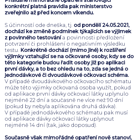
Příslušné mimořádné opatření stanovující
konkrétní platná pravidla pak ministerstvo
zveřejnilo až před koncem víkendu.
S účinností ode dneška, tj.
od pondělí 24.05.2021,
dochází ke změně podmínek týkajících se výjimek
z povinného testování
a povinnosti předložení
potvrzení či prohlášení o negativním výsledku
testu.
Konkrétně dochází (mimo jiné) k rozšíření
výjimky vztahující se na očkované osoby, kdy se do
této kategorie budou řadit osoby již po aplikaci
první dávky, a to bez ohledu na to, zda se jedná o
jednodávkové či dvoudávkové očkovací schéma.
V případě dvoudávkového očkovacího schématu
může této výjimky očkovaná osoba využít, pokud
od aplikace první dávky očkovací látky uplynulo
nejméně 22 dní a současně ne více než 90 dní
(pokud by nebyla aplikována druhá dávka).
V případě jednodávkového schématu pak musí
od aplikace dávky očkovací látky uplynout
nejméně 14 dní (tak, jako doposud).
Současně však mimořádné opatření nově stanoví,