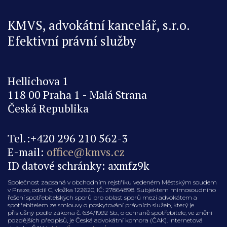
KMVS, advokátní kancelář, s.r.o.
Efektivní právní služby
Hellichova 1
118 00 Praha 1 - Malá Strana
Česká Republika
Tel.:+420 296 210 562-3
E-mail:
office@kmvs.cz
ID datové schránky: axmfz9k
Společnost zapsaná v obchodním rejstříku vedeném Městským soudem
v Praze, oddíl C, vložka 122620, IČ: 27864898. Subjektem mimosoudního
řešení spotřebitelských sporů pro oblast sporů mezi advokátem a
spotřebitelem ze smlouvy o poskytování právních služeb, který je
příslušný podle zákona č. 634/1992 Sb., o ochraně spotřebitele, ve znění
pozdějších předpisů, je Česká advokátní komora (ČAK). Internetová