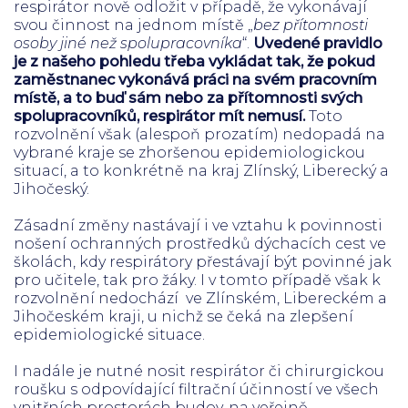
respirátor nově odložit v případě, že vykonávají
svou činnost na jednom místě „
bez přítomnosti
osoby jiné než spolupracovníka
“.
Uvedené pravidlo
je z našeho pohledu třeba vykládat tak, že pokud
zaměstnanec vykonává práci na svém pracovním
místě, a to buď sám nebo za přítomnosti svých
spolupracovníků, respirátor mít nemusí.
Toto
rozvolnění však (alespoň prozatím) nedopadá na
vybrané kraje se zhoršenou epidemiologickou
situací, a to konkrétně na kraj Zlínský, Liberecký a
Jihočeský.
Zásadní změny nastávají i ve vztahu k povinnosti
nošení ochranných prostředků dýchacích cest ve
školách, kdy respirátory přestávají být povinné jak
pro učitele, tak pro žáky. I v tomto případě však k
rozvolnění nedochází ve Zlínském, Libereckém a
Jihočeském kraji, u nichž se čeká na zlepšení
epidemiologické situace.
I nadále je nutné nosit respirátor či
chirurgickou
roušku
s odpovídající filtrační účinností ve všech
vnitřních prostorách budov, na veřejně