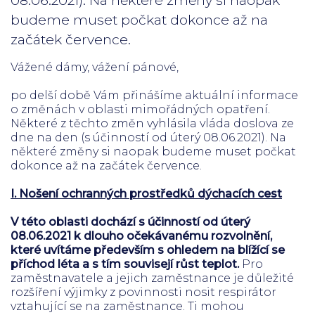
budeme muset počkat dokonce až na
začátek července.
Vážené dámy, vážení pánové,
po delší době Vám přinášíme aktuální informace
o změnách v oblasti mimořádných opatření.
Některé z těchto změn vyhlásila vláda doslova ze
dne na den (s účinností od úterý 08.06.2021). Na
některé změny si naopak budeme muset počkat
dokonce až na začátek července.
I. Nošení ochranných prostředků dýchacích cest
V této oblasti dochází s účinností od úterý
08.06.2021 k dlouho očekávanému rozvolnění,
které uvítáme především s ohledem na blížící se
příchod léta a s tím souvisejí růst teplot.
Pro
zaměstnavatele a jejich zaměstnance je důležité
rozšíření výjimky z povinnosti nosit respirátor
vztahující se na zaměstnance. Ti mohou