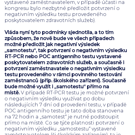
vystavené zaměstnavatelem, v případě účasti na
kongresu bylo nezbytné předložit potvrzení o
negativním výsledku testu provedeného
poskytovatelem zdravotních služeb).
Vláda nyní tyto podmínky sjednotila, a to tím
způsobem, že nově bude ve všech případech
možné předložit jak negativní výsledek
„samotestu“, tak potvrzení o negativním výsledku
RT-PCR nebo POC antigenního testu vystavené
poskytovatelem zdravotních služeb, a současně i
potvrzení zaměstnavatele o negativním výsledku
testu provedeného v rámci povinného testování
zaměstnanců (příp. školského zařízení). Současně
bude možné využít i „samotestu“ přímo na
místě.
V případě RT-PCR testu je možné potvrzení
o negativním výsledku využívat po dobu
následujících 7 dní od provedení testu, v případě
POC antigenního testu je tato doba stanovena
na 72 hodin a „samotest“ je nutné podstoupit
přímo na místě. Co se týče platnosti potvrzení o
negativním výsledku „samostestu“ vystavené
zaměstnavatelem (či školským zařízením), ta je