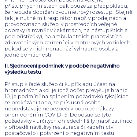
přístupných místech pak pouze za předpokladu,
že nebude dodržen dvoumetrový rozestup. Stejně
tak je nutné mít respirátor např. v prodejnách a
provozovnách služeb, v prostředcích veřejné
dopravy (a rovněž v čekárnách, na nástupištích a
pod přístřešky), na ambulantních pracovištích
zdravotnických zařízení či v motorových vozidlech,
pokud se v nich nenachází výhradně osoby z
jedné domácnosti.
II. Sjednocení podmínek v podobě negativního
výsledku testu
Přístup k řadě služeb či kupříkladu účast na
hromadných akcí, jejichž počet převyšuje hranici
10, je podmíněna splněním požadavků týkajících
se prokázání toho, že příslušná osoba
nepředstavuje nebezpečí v podobě nákazy
onemocněním COVID-19. Doposud se tyto
požadavky v určitých ohledech lišily (např. zatímco
v případě návštěvy restaurace či kadeřnictví
postačovalo i potvrzení o negativním testu