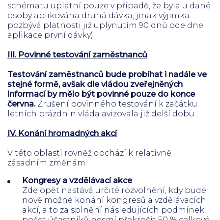
schématu uplatní pouze v případě, že byla u dané
osoby aplikována druhá dávka, jinak výjimka
pozbývá platnosti již uplynutím 90 dnů ode dne
aplikace první dávky).
III. Povinné testování zaměstnanců
Testování zaměstnanců bude probíhat i nadále ve
stejné formě, avšak dle vládou zveřejněných
informací by mělo být povinné pouze do konce
června.
Zrušení povinného testování k začátku
letních prázdnin vláda avizovala již delší dobu.
IV. Konání hromadných akcí
V této oblasti rovněž dochází k relativně
zásadním změnám.
Kongresy a vzdělávací akce
Zde opět nastává určité rozvolnění, kdy bude
nově možné konání kongresů a vzdělávacích
akcí, a to za splnění následujících podmínek:
počet účastníků nesmí překročit 50 % celkové