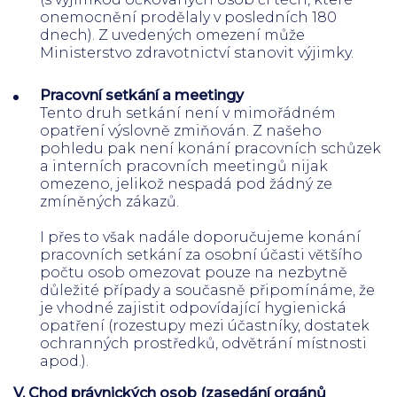
onemocnění prodělaly v posledních 180
dnech). Z uvedených omezení může
Ministerstvo zdravotnictví stanovit výjimky.
Pracovní setkání a meetingy
Tento druh setkání není v mimořádném
opatření výslovně zmiňován. Z našeho
pohledu pak není konání pracovních schůzek
a interních pracovních meetingů nijak
omezeno, jelikož nespadá pod žádný ze
zmíněných zákazů.
I přes to však nadále doporučujeme konání
pracovních setkání za osobní účasti většího
počtu osob omezovat pouze na nezbytně
důležité případy a současně připomínáme, že
je vhodné zajistit odpovídající hygienická
opatření (rozestupy mezi účastníky, dostatek
ochranných prostředků, odvětrání místnosti
apod.).
V. Chod právnických osob (zasedání orgánů