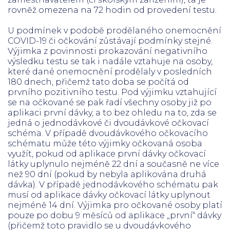
rovněž omezena na 72 hodin od provedení testu.
U podmínek v podobě prodělaného onemocnění
COVID-19 či očkování zůstávají podmínky stejné.
Výjimka z povinnosti prokazování negativního
výsledku testu se tak i nadále vztahuje na osoby,
které dané onemocnění prodělaly v posledních
180 dnech, přičemž tato doba se počítá od
prvního pozitivního testu. Pod výjimku vztahující
se na očkované se pak řadí všechny osoby již po
aplikaci první dávky, a to bez ohledu na to, zda se
jedná o jednodávkové či dvoudávkové očkovací
schéma. V případě dvoudávkového očkovacího
schématu může této výjimky očkovaná osoba
využít, pokud od aplikace první dávky očkovací
látky uplynulo nejméně 22 dní a současně ne více
než 90 dní (pokud by nebyla aplikována druhá
dávka). V případě jednodávkového schématu pak
musí od aplikace dávky očkovací látky uplynout
nejméně 14 dní. Výjimka pro očkované osoby platí
pouze po dobu 9 měsíců od aplikace „první“ dávky
(přičemž toto pravidlo se u dvoudávkového