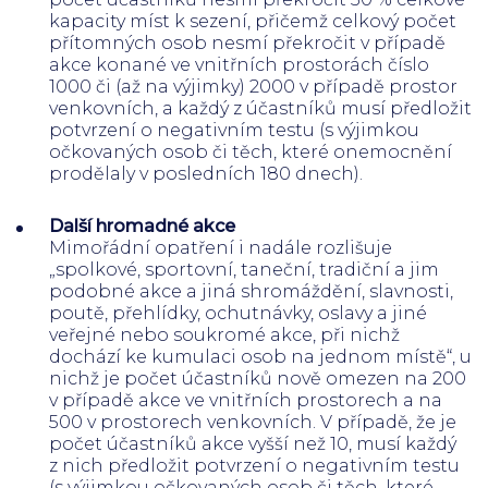
kapacity míst k sezení, přičemž celkový počet
přítomných osob nesmí překročit v případě
akce konané ve vnitřních prostorách číslo
1000 či (až na výjimky) 2000 v případě prostor
venkovních, a každý z účastníků musí předložit
potvrzení o negativním testu (s výjimkou
očkovaných osob či těch, které onemocnění
prodělaly v posledních 180 dnech).
Další hromadné akce
Mimořádní opatření i nadále rozlišuje
„spolkové, sportovní, taneční, tradiční a jim
podobné akce a jiná shromáždění, slavnosti,
poutě, přehlídky, ochutnávky, oslavy a jiné
veřejné nebo soukromé akce, při nichž
dochází ke kumulaci osob na jednom místě“, u
nichž je počet účastníků nově omezen na 200
v případě akce ve vnitřních prostorech a na
500 v prostorech venkovních. V případě, že je
počet účastníků akce vyšší než 10, musí každý
z nich předložit potvrzení o negativním testu
(s výjimkou očkovaných osob či těch, které