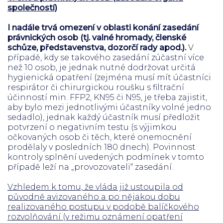
společností)
I nadále trvá omezení v oblasti konání zasedání
právnických osob (tj. valné hromady, členské
schůze, představenstva, dozorčí rady apod.).
V
případě, kdy se takového zasedání zúčastní více
než 10 osob, je jednak nutné dodržovat určitá
hygienická opatření (zejména musí mít účastníci
respirátor či chirurgickou roušku s filtrační
účinností min. FFP2, KN95 či N95, je třeba zajistit,
aby bylo mezi jednotlivými účastníky volné jedno
sedadlo), jednak každý účastník musí předložit
potvrzení o negativním testu (s výjimkou
očkovaných osob či těch, které onemocnění
prodělaly v posledních 180 dnech). Povinnost
kontroly splnění uvedených podmínek v tomto
případě leží na „provozovateli“ zasedání.
Vzhledem k tomu, že vláda již ustoupila od
původně avizovaného a po nějakou dobu
realizovaného postupu v podobě balíčkového
rozvolňování (v režimu oznámení opatření