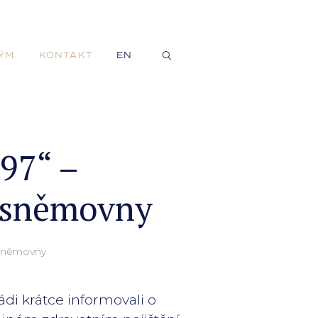
ÝM
KONTAKT
EN
97“ –
é sněmovny
 sněmovny
di krátce informovali o