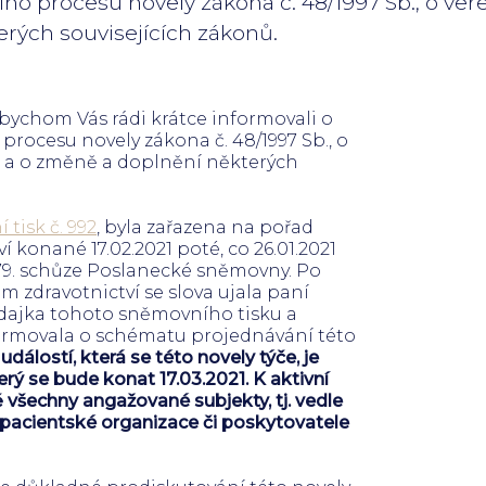
ního procesu novely zákona č. 48/1997 Sb., o ve
rých souvisejících zákonů.
 bychom Vás rádi krátce informovali o
 procesu novely zákona č. 48/1997 Sb., o
í a o změně a doplnění některých
tisk č. 992
, byla zařazena na pořad
 konané 17.02.2021 poté, co 26.01.2021
79. schůze Poslanecké sněmovny. Po
m zdravotnictví se slova ujala paní
ajka tohoto sněmovního tisku a
formovala o schématu projednávání této
událostí, která se této novely týče, je
terý se bude konat 17.03.2021. K aktivní
 všechny angažované subjekty, tj. vedle
 pacientské organizace či poskytovatele