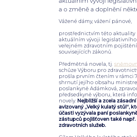
aktuálním vývoji legislativ
a o změně a doplnění někte
Vážené dámy, vážení pánové,
prostřednictvím této aktuality
aktuálním vývoji legislativního
veřejném zdravotním pojištěn
souvisejících zákonů.
Předmětná novela, tj.
sněmovní 
schůze Výboru pro zdravotnictví
prošla prvním čtením v rámci 
shrnutí jejího obsahu ministre
poslankyně Adámková, zpravod
předsedkyně výboru, která in
novely.
Nejbližší a zcela zásadní 
avizovaný „Velký kulatý stůl“, k
účasti vyzývala paní poslankyně
zástupců pojišťoven také např.
zdravotních služeb.