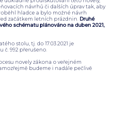
je důkladné prodiskutování této novely,
vacích návrhů či dalších úprav tak, aby
proběhl hladce a bylo možné návrh
řed začátkem letních prázdnin.
Druhé
ového schématu plánováno na duben 2021,
ho stolu, tj. do 17.03.2021 je
 č. 992 přerušeno.
rocesu novely zákona o veřejném
samozřejmě budeme i nadále pečlivě