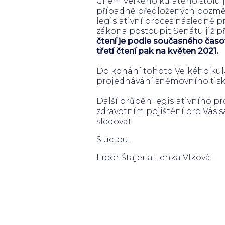
Cílem Velkého kulatého stolu 
případně předložených pozměňo
legislativní proces následně 
zákona postoupit Senátu již p
čtení je podle současného čas
třetí čtení pak na květen 2021.
Do konání tohoto Velkého kulaté
projednávání sněmovního tisku
Další průběh legislativního p
zdravotním pojištění pro Vás 
sledovat.
S úctou,
Libor Štajer a Lenka Vlková