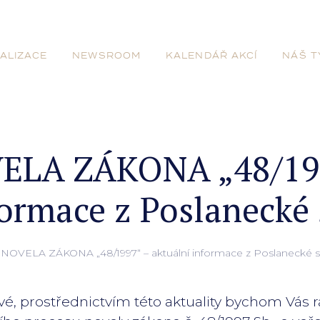
ALIZACE
NEWSROOM
KALENDÁŘ AKCÍ
NÁŠ T
ELA ZÁKONA „48/19
formace z Poslaneck
NOVELA ZÁKONA „48/1997“ – aktuální informace z Poslanecké
, prostřednictvím této aktuality bychom Vás rá