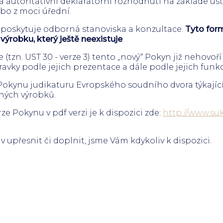
á autoritativní deklaratorní rozhodnutí na základe ust. 
ebo z moci úřední.
v poskytuje odborná stanoviska a konzultace.
Tyto form
 výrobku, který ještě neexistuje
.
 (tzn. UST 30 - verze 3) tento „nový“ Pokyn již nehovoří
pravky podle jejich prezentace a dále podle jejich funkc
 Pokynu judikaturu Evropského soudního dvora týkající
iných výrobků.
ze Pokynu v pdf verzi je k dispozici zde:
http://www.suk
v upřesnit či doplnit, jsme Vám kdykoliv k dispozici.