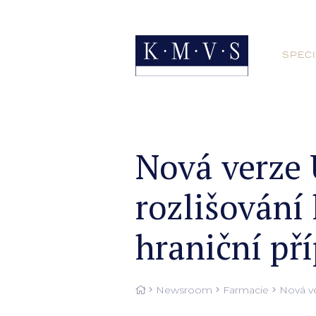
SPECI
Nová verze 
rozlišování 
hraniční př
Newsroom
Farmacie
Nová ve