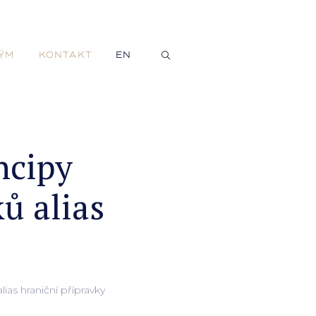
ÝM
KONTAKT
EN
ncipy
ů alias
lias hraniční přípravky