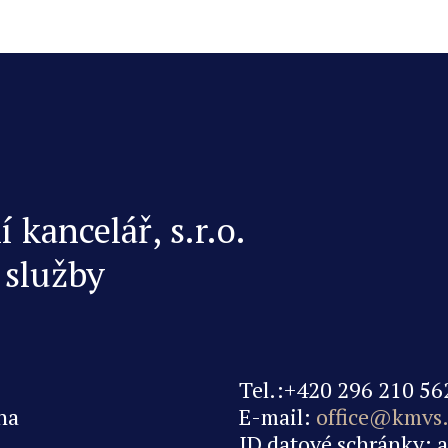
kancelář, s.r.o.
 služby
Tel.:+420 296 210 56
na
E-mail:
office@kmvs.
ID datové schránky: 