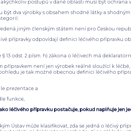
ýchkoliv postupů v dané oblasti musí být ochrana ve
 být dva výrobky s obsahem shodné látky a shodn
ategorií;
edená jiným členským státem není pro Českou republ
vé přípravky odpovídají definici léčivého přípravku ob
 13 odst. 2 písm. h) zákona o léčivech má deklarator
m přípravkem není jen výrobek reálně sloužící k léčbě, a
ohledu je tak možné obecnou definici léčivého přípra
odle prezentace a
dle funkce,
jako léčivého přípravku postačuje, pokud naplňuje jen jed
kým Ústav může klasifikovat, zda se jedná o léčivý přípr