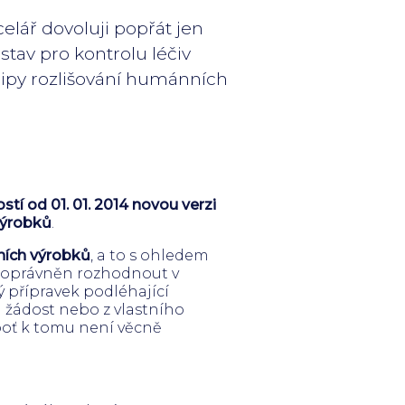
elář dovoluji popřát jen
tav pro kontrolu léčiv
ncipy rozlišování humánních
ostí od 01. 01. 2014 novou verzi
výrobků
.
tních výrobků
, a to s ohledem
tav oprávněn rozhodnout v
ý přípravek podléhající
a žádost nebo z vlastního
boť k tomu není věcně