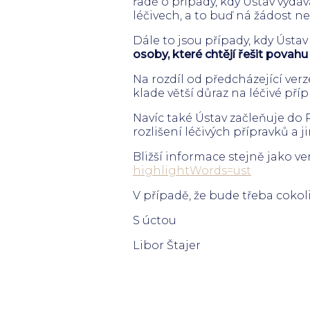
řadě o případy, kdy Ústav vydáv
léčivech, a to buď ná žádost n
Dále to jsou případy, kdy Ústa
osoby, které chtějí řešit povahu
Na rozdíl od předcházející verze
klade větší důraz na léčivé pří
Navíc také Ústav začleňuje do
rozlišení léčivých přípravků a j
Bližší informace stejně jako ver
highlightWords=ust
V případě, že bude třeba cokoli
S úctou
Libor Štajer