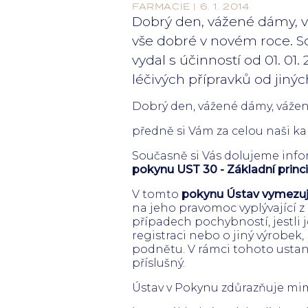
FARMACIE | 6. 1. 2014
Dobrý den, vážené dámy, vá
vše dobré v novém roce. So
vydal s účinností od 01. 01
léčivých přípravků od jiný
Dobrý den, vážené dámy, vážen
předně si Vám za celou naši ka
Současně si Vás dolujeme infor
pokynu UST 30 - Základní princ
V tomto
pokynu Ústav vymezuje 
na jeho pravomoc vyplývající z 
případech pochybností, jestli j
registraci nebo o jiný výrobek,
podnětu. V rámci tohoto ustan
příslušný.
Ústav v Pokynu zdůrazňuje mim