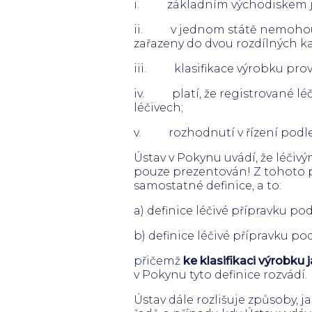
i. základním východiskem jak
ii. v jednom státě nemohou
zařazeny do dvou rozdílných k
iii. klasifikace výrobku prov
iv. platí, že registrované léči
léčivech;
v. rozhodnutí v řízení podle §
Ústav v Pokynu uvádí, že léčivý
pouze prezentován! Z tohoto p
samostatné definice, a to:
a) definice léčivé přípravku p
b) definice léčivé přípravku po
přičemž
ke klasifikaci výrobku 
v Pokynu tyto definice rozvádí.
Ústav dále rozlišuje způsoby, ja