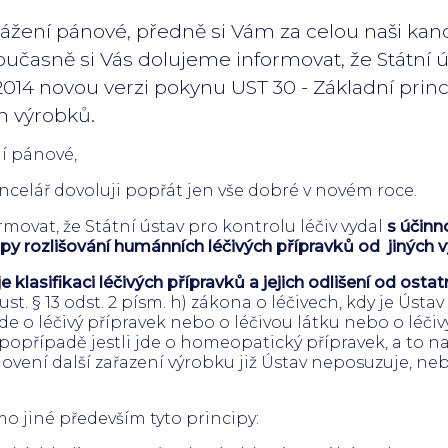
žení pánové, předně si Vám za celou naši kanc
učasně si Vás dolujeme informovat, že Státní ús
. 2014 novou verzi pokynu UST 30 - Základní pri
ch výrobků.
í pánové,
ncelář dovoluji popřát jen vše dobré v novém roce.
movat, že Státní ústav pro kontrolu léčiv vydal
s účinn
ipy rozlišování humánních léčivých přípravků od jiných 
klasifikaci léčivých přípravků a jejich odlišení od osta
ust. § 13 odst. 2 písm. h) zákona o léčivech, kdy je Ús
de o léčivý přípravek nebo o léčivou látku nebo o léčiv
 popřípadě jestli jde o homeopatický přípravek, a to n
ovení další zařazení výrobku již Ústav neposuzuje, ne
o jiné především tyto principy: