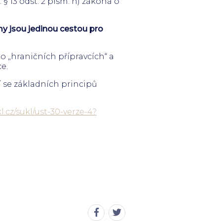
§ 13 odst. 2 písm. h) zákona o
y jsou jedinou cestou pro
 o „hraničních přípravcích“ a
e.
 se základních principů
l.cz/sukl/ust-30-verze-4?
Sdílet
Sdílet