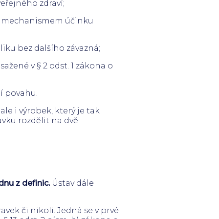
řejného zdraví;
ým mechanismem účinku
iku bez dalšího závazná;
sažené v § 2 odst. 1 zákona o
ní povahu.
le i výrobek, který je tak
vku rozdělit na dvě
nu z definic.
Ústav dále
avek či nikoli. Jedná se v prvé