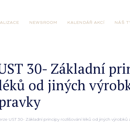
ALIZACE
NEWSROOM
KALENDÁŘ AKCÍ
NÁŠ T
UST 30- Základní pri
léků od jiných výrobk
ípravky
rze UST 30- Základní principy rozlišování léků od jiných výrobků a