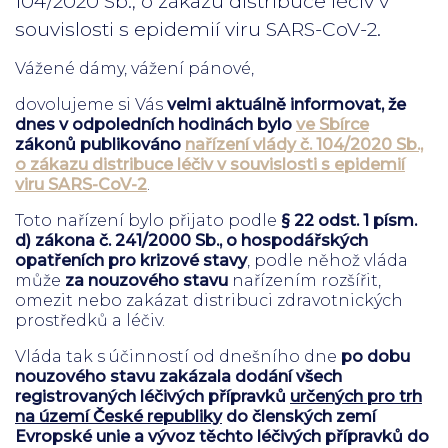
104/2020 Sb., o zákazu distribuce léčiv v
souvislosti s epidemií viru SARS-CoV-2.
Vážené dámy, vážení pánové,
dovolujeme si Vás
velmi aktuálně informovat, že
dnes v odpoledních hodinách bylo
ve Sbírce
zákonů publikováno
nařízení vlády č. 104/2020 Sb.,
o zákazu distribuce léčiv v souvislosti s epidemií
viru SARS-CoV-2
.
Toto nařízení bylo přijato podle
§ 22 odst. 1 písm.
d) zákona č. 241/2000 Sb., o hospodářských
opatřeních pro krizové stavy
, podle něhož vláda
může
za nouzového stavu
nařízením rozšířit,
omezit nebo zakázat distribuci zdravotnických
prostředků a léčiv.
Vláda tak s účinností od dnešního dne
po dobu
nouzového stavu
zakázala dodání všech
registrovaných léčivých přípravků
určených pro trh
na území České republiky
do členských zemí
Evropské unie
a
vývoz těchto léčivých přípravků do