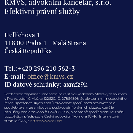
KMVS, advokátní kancelář, s.r.o.
Efektivní právní služby
Hellichova 1
118 00 Praha 1 - Malá Strana
Česká Republika
Tel.:+420 296 210 562-3
E-mail:
office@kmvs.cz
ID datové schránky: axmfz9k
Společnost zapsaná v obchodním rejstříku vedeném Městským soudem
v Praze, oddíl C, vložka 122620, IČ: 27864898. Subjektem mimosoudního
řešení spotřebitelských sporů pro oblast sporů mezi advokátem a
spotřebitelem ze smlouvy o poskytování právních služeb, který je
příslušný podle zákona č. 634/1992 Sb., o ochraně spotřebitele, ve znění
pozdějších předpisů, je Česká advokátní komora (ČAK). Internetová
stránka ČAK je
http://www.cak.cz/