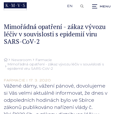
EN
Mimořádná opatření - zákaz vývozu
léčiv v souvislosti s epidemií viru
SARS-CoV-2
Newsroom
Farmacie
Mimořádná opatření - zákaz vývozu léčiv v souvislosti s
epidemií viru SARS-CoV-2
FARMACIE | 17. 3. 2020
Vážené dámy, vážení pánové, dovolujeme
si Vás velmi aktuálně informovat, že dnes v
odpoledních hodinách bylo ve Sbírce
zákonů publikováno nařízení vlády č.