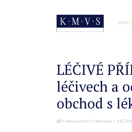
SPECI
LÉČIVÉ PŘÍ
léčivech a 
obchod s lé
Newsroom
Farmacie
LÉČIVÉ 