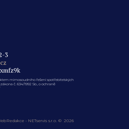
2-3
cz
axmfz9k
jektem mimosoudního řešení spotřebitelských
zákona č. 634/1992 Sb., o ochraně
/
ebRedakce
-
NETservis s.r.o.
© 2026