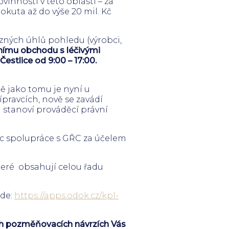
inností v této oblasti – za
uta až do výše 20 mil. Kč
ných úhlů pohledu (výrobci,
nímu obchodu s léčivými
estlice od 9:00 – 17:00.
ě jako tomu je nyní u
ípravcích, nově se zavádí
i stanoví prováděcí právní
oc spolupráce s GŘC za účelem
teré obsahují celou řadu
zde:
https://apps.odok.cz/kpl-
ých pozměňovacích návrzích Vás