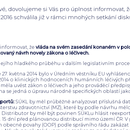
é, dovolujeme si Vás pro úplnost informovat, 
016 schválila již v rámci mnohých setkání dis
 informovat, že
vláda na svém zasedání konaném v polovi
ovaný návrh novely zákona o léčivech.
jejího hladkého průběhu v dalším legislativním proce
 27. května 2014 bylo v Úředním věstníku EU vyhlášen
/2014 o klinických hodnoceních humánních léčivých př
y měla uvést zákon o léčivech a jeho prováděcí předpi
 se jedná o úpravu národně specifických oblastí jako
portů:
SÚKL by měl průběžně analyzovat příslušná dat
terstvu zdravotnictví (MZ), které by podle návrhu mělo
 Distributor by měl být povinen SÚKLu hlásit reexpor
5 dní před plánovanou distribucí mimo území ČR. V
becné povahy (OOP) podle správního řádu zakázat č