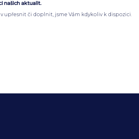
 našich aktualit.
v upřesnit či doplnit, jsme Vám kdykoliv k dispozici.