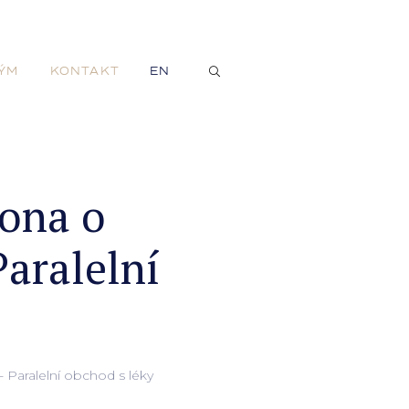
ÝM
KONTAKT
EN
ona o
Paralelní
Paralelní obchod s léky