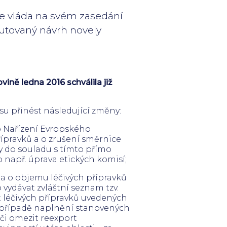
že vláda na svém zasedání
kutovaný návrh novely
ně ledna 2016 schválila již
su přinést následující změny:
o Nařízení Evropského
ípravků a o zrušení směrnice
sy do souladu s tímto přímo
 např. úprava etických komisí;
a o objemu léčivých přípravků
 vydávat zvláštní seznam tzv.
t léčivých přípravků uvedených
 případě naplnění stanovených
i omezit reexport