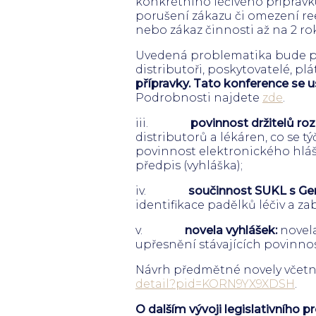
konkrétního léčivého přípravku
porušení zákazu či omezení r
nebo zákaz činnosti až na 2 rok
Uvedená problematika bude po
distributoři, poskytovatelé, plá
přípravky. Tato konference se u
Podrobnosti najdete
zde
.
iii.
povinnost držitelů ro
distributorů a lékáren, co se t
povinnost elektronického hláše
předpis (vyhláška);
iv.
součinnost SUKL s Gen
identifikace padělků léčiv a za
v.
novela vyhlášek:
novela
upřesnění stávajících povinnos
Návrh předmětné novely včetně
detail?pid=KORN9YX9XDSH
.
O dalším vývoji legislativního