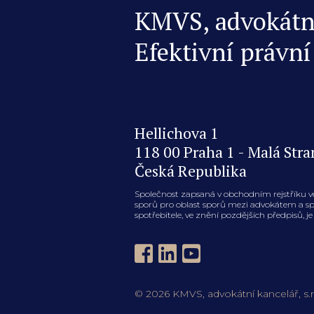
KMVS, advokátní 
Efektivní právní
Hellichova 1
118 00 Praha 1 - Malá Stra
Česká Republika
Společnost zapsaná v obchodním rejstříku v
sporů pro oblast sporů mezi advokátem a spot
spotřebitele, ve znění pozdějších předpisů, 
© 2026 KMVS, advokátní kancelář, s.r