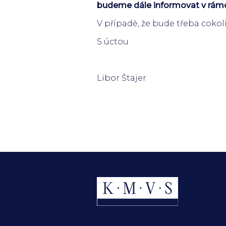
budeme dále informovat v rámci
V případě, že bude třeba cokoli
S úctou
Libor Štajer