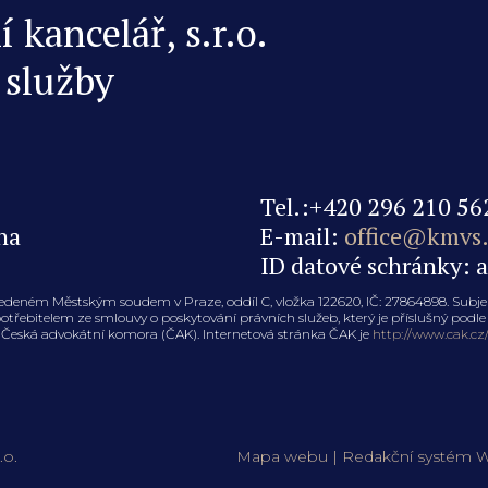
kancelář, s.r.o.
 služby
Tel.:+420 296 210 56
na
E-mail:
office@kmvs.
ID datové schránky: 
edeném Městským soudem v Praze, oddíl C, vložka 122620, IČ: 27864898. Sub
řebitelem ze smlouvy o poskytování právních služeb, který je příslušný podle 
je Česká advokátní komora (ČAK). Internetová stránka ČAK je
http://www.cak.cz
.o.
Mapa webu
|
Redakční systém
W