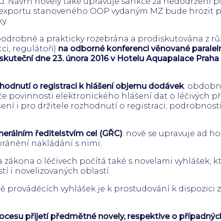
. Návrh novely také upravuje sankce za nedodržení pov
eexportu stanoveného OOP vydaným MZ bude hrozit pok
y.
drobně a prakticky rozebrána a prodiskutována z růz
tci, regulátoři)
na odborné konferenci věnované paralel
skuteční dne 23. února 2016 v Hotelu Aquapalace Praha Č
zhodnutí o registraci k hlášení objemu dodávek
: obdobn
ýče povinnosti elektronického hlášení dat o léčivých př
ní i pro držitele rozhodnutí o registraci; podrobnost
erálním ředitelstvím cel (GŘC)
: nově se upravuje ad h
bránění nakládání s nimi;
 zákona o léčivech počítá také s novelami vyhlášek, k
tí i novelizovaných oblastí.
 prováděcích vyhlášek je k prostudování k dispozici 
 procesu přijetí předmětné novely, respektive o případn