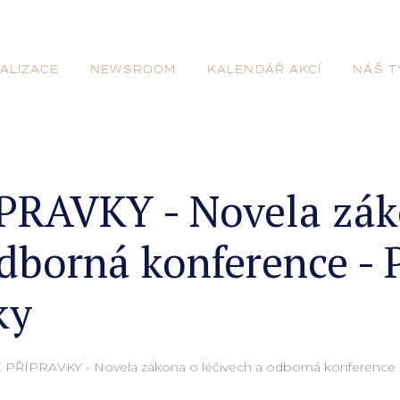
ALIZACE
NEWSROOM
KALENDÁŘ AKCÍ
NÁŠ T
PRAVKY - Novela zák
odborná konference - 
ky
PŘÍPRAVKY - Novela zákona o léčivech a odborná konference - 