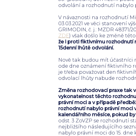
odvolání a rozhodnutí nabylo pr
V návaznosti na rozhodnutí Min
03.03.2021 ve věci stanovení v
GRIMODIN, č. j.: MZDR 48371/2
ZDE
) však došlo ke změně tét
že i proti fiktivnímu rozhodnutí
15denní lhůtě odvolání.
Nově tak budou mít účastníci 
ode dne oznámení fiktivního 
je třeba považovat den fiktiv
odvolací lhůty nabude rozhodn
Změna rozhodovací praxe tak 
vykonatelnost těchto rozhodnutí
právní moci a v případě předbě
rozhodnutí nabylo právní moci 
kalendářního měsíce, pokud by
odst. 3 ZoVZP se rozhodnutí 
nejbližšího následujícího sezna
nabylo právní moci do 15. dne 