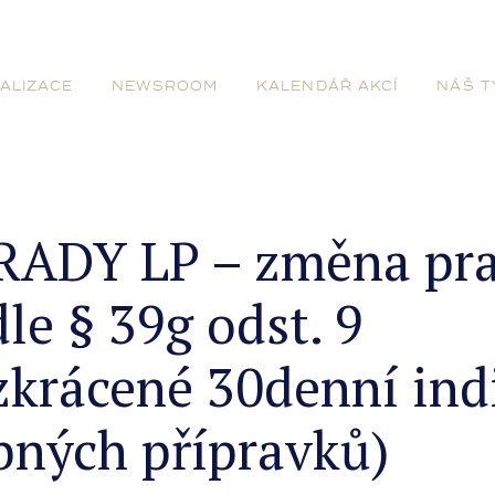
ALIZACE
NEWSROOM
KALENDÁŘ AKCÍ
NÁŠ T
ADY LP – změna pra
le § 39g odst. 9
zkrácené 30denní ind
bných přípravků)