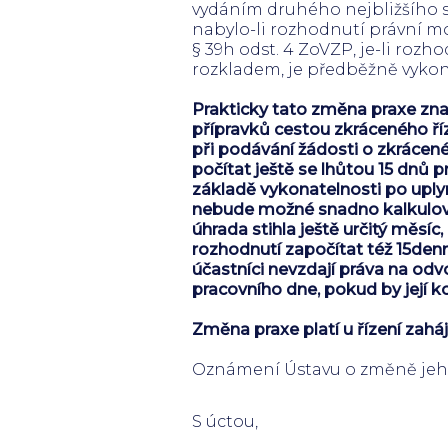
vydáním druhého nejbližšího s
nabylo-li rozhodnutí právní mo
§ 39h odst. 4 ZoVZP, je-li ro
rozkladem, je předběžně vyko
Prakticky tato změna praxe zn
přípravků cestou zkráceného ří
při podávání žádosti o zkrácen
počítat ještě se lhůtou 15 dnů 
základě vykonatelnosti po uplynu
nebude možné snadno kalkulova
úhrada stihla ještě určitý měsíc
rozhodnutí započítat též 15denní
účastníci nevzdají práva na odvo
pracovního dne, pokud by její k
Změna praxe platí u řízení zaháj
Oznámení Ústavu o změně jeh
S úctou,