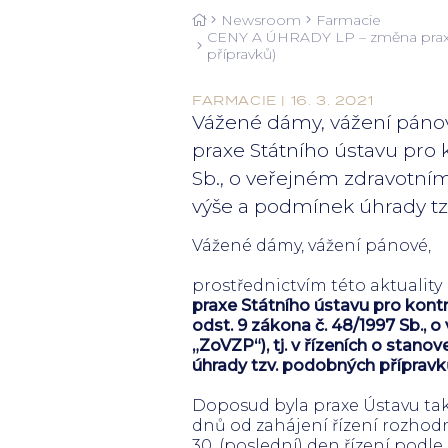
Newsroom
Farmacie
CENY A ÚHRADY LP – změna praxe Ús
přípravků)
FARMACIE | 16. 3. 2021
Vážené dámy, vážení pánov
praxe Státního ústavu pro k
Sb., o veřejném zdravotním 
výše a podmínek úhrady tz
Vážené dámy, vážení pánové,
prostřednictvím této aktuality
praxe Státního ústavu pro kontro
odst. 9 zákona č. 48/1997 Sb., 
„ZoVZP“), tj. v řízeních o stan
úhrady tzv. podobných přípravk
Doposud byla praxe Ústavu tako
dnů od zahájení řízení rozhodn
30. (poslední) den řízení podl