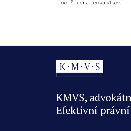
Libor Štajer a Lenka Vlková
KMVS, advokátní 
Efektivní právní