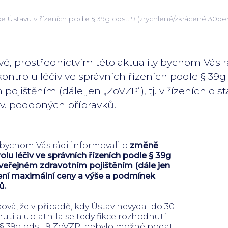
tavu v řízeních podle § 39g odst. 9 (zrychlené/zkrácené 30denn
é, prostřednictvím této aktuality bychom Vás r
ontrolu léčiv ve správních řízeních podle § 39g 
pojištěním (dále jen „ZoVZP“), tj. v řízeních o
v. podobných přípravků.
 bychom Vás rádi informovali o
změně
lu léčiv ve správních řízeních podle § 39g
o veřejném zdravotním pojištěním (dále jen
ovení maximální ceny a výše a podmínek
ů.
vá, že v případě, kdy Ústav nevydal do 30
utí a uplatnila se tedy fikce rozhodnutí
e § 39g odst. 9 ZoVZP, nebylo možné podat