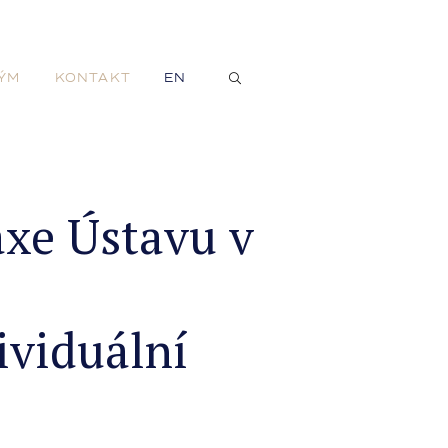
ÝM
KONTAKT
EN
xe Ústavu v
ividuální