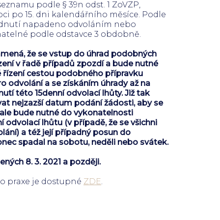
eznamu podle § 39n odst. 1 ZoVZP,
ci po 15. dni kalendářního měsíce. Podle
zhodnutí napadeno odvoláním nebo
natelné podle odstavce 3 obdobně.
amená, že se vstup do úhrad podobných
zení v řadě případů zpozdí a bude nutné
é řízení cestou podobného přípravku
pro odvolání a se získáním úhrady až na
tí této 15denní odvolací lhůty. Již tak
t nejzazší datum podání žádosti, aby se
, ale bude nutné do vykonatelnosti
 odvolací lhůtu (v případě, že se všichni
lání) a též její případný posun do
onec spadal na sobotu, neděli nebo svátek.
ených 8. 3. 2021 a později.
o praxe je dostupné
ZDE
.