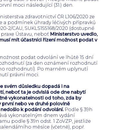
vní moci následující (31.) den.
isterstva zdravotnictví ČR L106/2020 ze
ýše a podmínek úhrady léčivých přípravků
020-2/CAU, SUKLS155168/2020 (dostupné
o praxe Ústavu, neboť
Ministerstvo uvedlo,
 musí mít účastníci řízení možnost podat v
možnost podat odvolání ve lhůtě 15 dní
rozhodnutí (za den oznámení rozhodnutí
ního rozhodnutí). Po marném uplynutí
utí právní moci.
ve svém důsledku dopadá i na
, neboť ta je odvislá ode dne nabytí
žné vykonatelnosti od toho, zda by
v první nebo ve druhé polovině
 nedošlo k podání odvolání.
Podle § 39h
stává vykonatelným dnem vydání
mu podle § 39n odst. 1 ZoVZP, jestliže
kalendářního měsíce (včetně), popř.