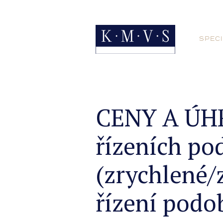
SPECI
CENY A ÚHR
řízeních pod
(zrychlené/
řízení podo