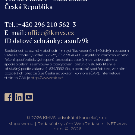
Česká Republika
Tel.:+420 296 210 562-3
E-mail:
office@kmvs.cz
ID datové schránky: axmfz9k
Společnost zapsaná v obchodním rejstříku vedeném Městským soudem
v Praze, oddíl C, vložka 122620, IČ: 27864898. Subjektem mimosoudního
řešení spotřebitelských sporů pro oblast sporů mezi advokátem a
spotřebitelem ze smlouvy o poskytování právních služeb, který je
příslušný podle zákona č. 634/1992 Sb., o ochraně spotřebitele, ve znění
pozdějších předpisů, je Česká advokátní komora (ČAK). Internetová
stránka ČAK je
http://www.cak.cz/
© 2026 KMVS, advokátní kancelář, s.r.o.
Mapa webu
|
Redakční systém
WebRedakce
-
NETservis
s.r.o.
© 2026