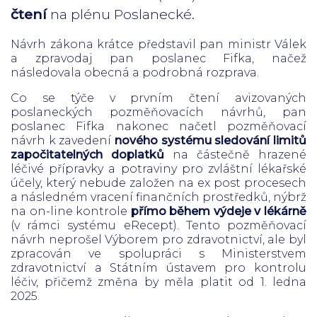
čtení
na plénu Poslanecké.
Návrh zákona krátce představil pan ministr Válek
a zpravodaj pan poslanec Fifka, načež
následovala obecná a podrobná rozprava.
Co se týče v prvním čtení avizovaných
poslaneckých pozměňovacích návrhů, pan
poslanec Fifka nakonec načetl pozměňovací
návrh k zavedení
nového systému sledování limitů
započitatelných doplatků
na částečně hrazené
léčivé přípravky a potraviny pro zvláštní lékařské
účely, který nebude založen na ex post procesech
a následném vracení finančních prostředků, nýbrž
na on-line kontrole
přímo během výdeje v lékárně
(v rámci systému eRecept). Tento pozměňovací
návrh neprošel Výborem pro zdravotnictví, ale byl
zpracován ve spolupráci s Ministerstvem
zdravotnictví a Státním ústavem pro kontrolu
léčiv, přičemž změna by měla platit od 1. ledna
2025.