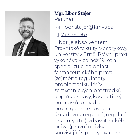
Mgr. Libor Štajer
Partner
libor.stajer@kmvs.cz
777 561 663
Libor je absolventem
Právnické fakulty Masarykovy
univerzity v Brně. Právní praxi
vykonává více než 19 let a
specializuje na oblast
farmaceutického práva
(zejména regulatory
problematiku léčiv,
zdravotnických prostředků,
doplňků stravy, kosmetických
přípravků, pravidla
propagace, cenovou a
úhradovou regulaci, regulaci
reklamy atd.), zdravotnického
práva (právní otázky
související s poskytováním