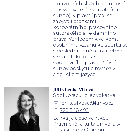
zdravotních služeb a činností
poskytovatelů zdravotních
služeb). V právní praxi se
zabývá i otázkami
korporátního, pracovního i
autorského a reklamního
práva. Vzhledem k velkému
osobnímu vztahu ke sportu se
v posledních několika letech
věnuje také oblasti
sportovního práva. Právní
služby poskytuje rovněž v
anglickém jazyce.
JUDr. Lenka Vlková
Spolupracující advokátka
lenka.vlkova@kmvs.cz
728 548 499
Lenka je absolventkou
Právnické fakulty Univerzity
Palackého v Olomouci a