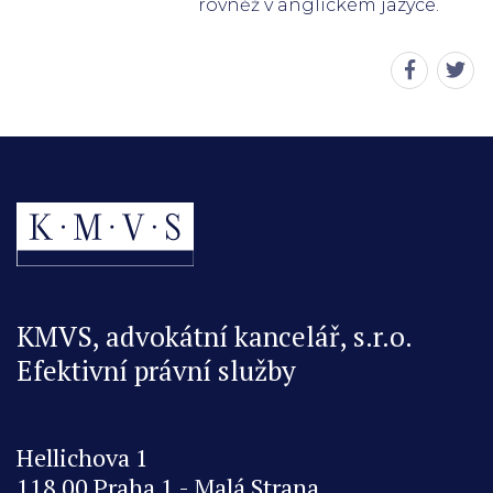
rovněž v anglickém jazyce.
Sdílet
Sdíl
stránku
strá
na
na
Faceboo
Twit
KMVS, advokátní kancelář, s.r.o.
Efektivní právní služby
Hellichova 1
118 00 Praha 1 - Malá Strana