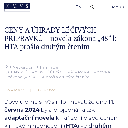
EN
CENY A ÚHRADY LÉČIVÝCH
PŘÍPRAVKŮ – novela zákona „48“ k
HTA prošla druhým čtením
Newsroom
Farmacie
CENY A ÚHRADY LÉČIVÝCH PŘÍPRAVKŮ – novela
zákona „48“ k HTA prošla druhým čtením
FARMACIE | 6. 6. 2024
Dovolujeme si Vás informovat, že dne
11.
června 2024
byla projednána tzv.
adaptační novela
k nařízení o společném
klinickém hodnocení (
HTA
) ve
druhém